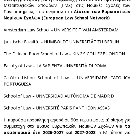
Μεταπτυχιακών Σπουδών (ΠΜΣ) στις Νομικές Σχολές των
Πανεπιστημίων, που ανήκουν στο
Δίκτυο των Ευρωπαϊκών
ΝομΙκών Σχολών (European Law School Network)
:
Amsterdam Law School – UNIVERSITEIT VAN AMSTERDAM
Juristische Fakultät – HUMBOLDT UNIVERSITÄT ZU BERLIN
The Dickson Poon School of Law – KING’S COLLEGE LONDON
Faculty of Law – LA SAPIENZA UNIVERSITÀ DI ROMA
Católica Lisbon School of Law – UNIVERSIDADE CATÓLICA
PORTUGUESA
School of Law – UNIVERSIDAD AUTÒNOMA DE MADRID
School of Law – UNIVERSITÉ PARIS PANTHÉON ASSAS
Η παρούσα πρόσκληση αφορά σε δύο περιπτώσεις: α) αίτηση για
συμμετοχή στο Δίκτυο Ευρωπαϊκών Νομικών Σχολών
γΙα τα
ακαδημαϊκά έτη 2026-2027 καΙ 2027-2028
, ή β) αίτηση για