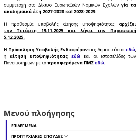
συμμετοχή στο Δίκτυο Ευρωπαϊκών Νομικών Σχολών
γΙα τα
ακαδημαϊκά έτη 2027-2028 καΙ 2028-2029
.
Η προθεσμία υποβολής αίτησης υποψηφιότητας
αρχίζει
την Τετάρτη 19.11.2025 και λήγει την Παρασκευή
5.12.2025.
Η
Πρόσκληση Υποβολής Ενδιαφέροντος
δημοσιεύεται
εδώ
,
η
αίτηση υποψηφιότητας
εδώ
και οι ιστοσελίδες των
Πανεπιστημίων με τα
προσφερόμενα ΠΜΣ
εδώ
.
Μενού πλοήγησης
ΕΠΙΛΕΓΜΕΝΑ
ΠΡΟΠΤΥΧΙΑΚΕΣ ΣΠΟΥΔΕΣ