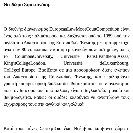
Θεοδώρα Σφακιανάκη.
Ο διεθνής διαγωνισμός
European
Law
Moot
Court
Competition
είναι
ένας από τους παλαιότερους και διεξάγεται από το 1989 υπό την
αιγίδα του Δικαστηρίου της Ευρωπαϊκής Ένωσης με τη συμμετοχή
άνω των 80 ευρωπαϊκών και αμερικανικών πανεπιστημίων, όπως
το
Columbia
University
,
Universit
é
Paris
II
Pantheon
-
Assas
,
King
’
s
College
London
,
Universit
é
de
Luxembourg
,
Coll
è
ge
d
’
Europe
. Βασίζεται σε μία προσομοίωση δίκης ενώπιον
του Δικαστηρίου της Ευρωπαϊκής Ένωσης, και περιλαμβάνει
γραπτή και προφορική διαδικασία. Ιδιαιτερότητα του διαγωνισμού
που τον διαφοροποιεί από άλλους, είναι η διγλωσσία, η οποία και
βαθμολογείται, καθώς οι ομάδες καλούνται να αναπτύξουν τους
ισχυρισμούς τους στα αγγλικά και γαλλικά.
Κατά τους μήνες Σεπτέμβριο έως Νοέμβριο λαμβάνει χώρα η