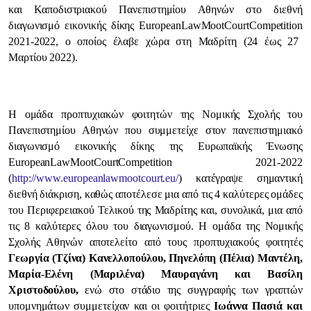
και Καποδιστριακού Πανεπιστημίου Αθηνών στο διεθνή
διαγωνισμό εικονικής δίκης
European
Law
Moot
Court
Competition
2021-2022, ο οποίος έλαβε χώρα στη Μαδρίτη (24 έως 27
Μαρτίου 2022).
Η
o
μάδα προπτυχιακών φοιτητών της Νομικής Σχολής του
Πανεπιστημίου Αθηνών που συμμετείχε στον πανεπιστημιακό
διαγωνισμό εικονικής δίκης της Ευρωπαϊκής Ένωσης
European
Law
Moot
Court
Competition
2021-2022
(
http
://
www
.
europeanlawmootcourt
.
eu
/
) κατέγραψε σημαντική
διεθνή διάκριση, καθώς αποτέλεσε μια από τις 4 καλύτερες ομάδες
του Περιφερειακού Τελικού της Μαδρίτης και, συνολικά, μια από
τις 8 καλύτερες όλου του διαγωνισμού. Η ομάδα της Νομικής
Σχολής Αθηνών αποτελείτο από τους προπτυχιακούς φοιτητές
Γεωργία (Τζίνα) Κανελλοπούλου, Πηνελόπη (Πέλια) Μαντέλη,
Μαρία-Ελένη (Μαριλένα) Μαυραγάνη και Βασίλη
Χριστοδούλου,
ενώ στο στάδιο της συγγραφής των γραπτών
υπομνημάτων συμμετείχαν και οι φοιτήτριες
Ιωάννα Πασιά και