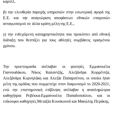
καρτέλ,
β) την ελευθερία παροχής υπηρεσιών στην εσωτερική αγορά της
Ε.Ε. και την αναγνώριση αποφάσεων εθνικών επιτροπών
ανταγωνισμού σε άλλα κράτη μέλη της Ε.Ε.,
γ) την ενδεχόμενη καταχρηστικότητα που προκύπτει από εθνική
διάταξη που θεσπίζει για τους αθλητές συμβάσεις ορισμένου
χρόνου.
Την προετοιμασία ανέλαβαν οι φοιτητές Εμμανουέλα
Γιαννουδάκου, Νίκος Καλαντζής, Αλεξάνδρα Κορμέντζα,
Αλεξάνδρα Κορνηλάκη και Αλεξία Παπαρσένου, οι οποίοι ήταν
μέλη της ομάδας που συμμετείχε στον διαγωνισμό το 2020-2021,
ενώ την επιστημονική επίβλεψη ανέλαβαν η αναπληρώτρια
καθηγήτρια Ρεβέκκα-Εμμανουέλα Παπαδοπούλου, και οι
επίκουροι καθηγητές Μεταξία Κουσκουνά και Μανώλης Περάκης.