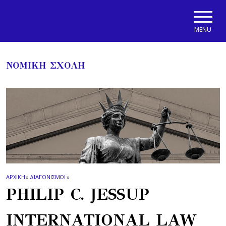
Skip to main navigation
Skip to main content
Skip to page footer
MENU
ΝΟΜΙΚΗ ΣΧΟΛΗ
ΑΡΧΙΚΗ
»
ΔΙΑΓΩΝΙΣΜΟΙ
»
PHILIP C. JESSUP
INTERNATIONAL LAW