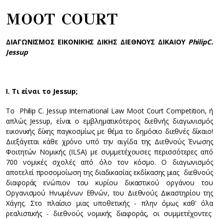
MOOT COURT
ΔΙΑΓΩΝΙΣΜΟΣ ΕΙΚΟΝΙΚΗΣ ΔΙΚΗΣ ΔΙΕΘΝΟΥΣ ΔΙΚΑΙΟΥ
Philip
C
.
Jessup
I
. Τι είναι το
Jessup
;
Το Philip C. Jessup International Law Moot Court Competition, ή
απλώς Jessup, είναι ο εμβληματικότερος διεθνής διαγωνισμός
εικονικής δίκης παγκοσμίως με θέμα το δημόσιο διεθνές δίκαιο!
Διεξάγεται κάθε χρόνο υπό την αιγίδα της Διεθνούς Ένωσης
Φοιτητών Νομικής (ILSA) με συμμετέχουσες περισσότερες από
700 νομικές σχολές από όλο τον κόσμο. Ο διαγωνισμός
αποτελεί προσομοίωση της διαδικασίας εκδίκασης μιας διεθνούς
διαφοράς ενώπιον του κυρίου δικαστικού οργάνου του
Οργανισμού Ηνωμένων Εθνών, του Διεθνούς Δικαστηρίου της
Χάγης. Στο πλαίσιο μιας υποθετικής - πλην όμως καθ' όλα
ρεαλιστικής - διεθνούς νομικής διαφοράς, οι συμμετέχοντες