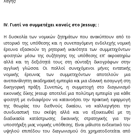
Χάγης!
Ι
V
. Γιατί να συμμετέχει κανείς στο
Jessup
; :
Η δυσκολία των νομικών ζητημάτων που ανακύπτουν από το
ιστορικό της υπόθεσης και η συνεπαγόμενη ενδελεχής νομική
έρευνα εξασκούν τη ρητορική ικανότητα των συμμετεχόντων
φοιτητών μέσω της συζήτησης της υπόθεσης επ’ ακροατηρίω
αλλά και τη δεξιότητά τους στη σύνταξη δικογράφων στην
αγγλική γλώσσα. Οι πολλοί συνεχόμενοι μήνες εντατικής
νομικής έρευνας των συμμετεχόντων αποτελούν μια
ανεπανάληπτη ακαδημαϊκή εμπειρία και μια ιδανική εισαγωγή στη
δικηγορική πράξη. Συνεπώς, η συμμετοχή στο διαγωνισμό
εικονικής δίκης Jessup αποτελεί μια πολύτιμη εμπειρία για κάθε
φοιτητή με ενδιαφέρον να κατανοήσει την πρακτική εφαρμογή
της θεωρίας του διεθνούς δικαίου, να καλλιεργήσει την
συνδυαστική του σκέψη αλλά και να εξοικειωθεί με τη
διαδικασία κατάστρωσης δικανικής στρατηγικής για την
υποστήριξη μιας νομικής υπόθεσης. Είναι μάλιστα ενδεικτικό του
υψηλού επιπέδου του διαγωνισμού ότι χρηματοδοτείται από