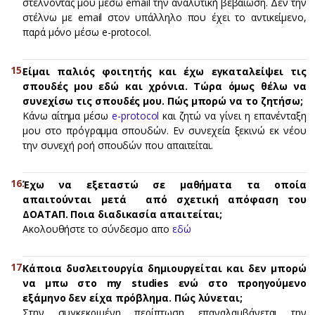
στέλνοντας μου μέσω email την αναλυτική βεβαίωση. Δεν την
στέλνω με email στον υπάλληλο που έχει το αντικείμενο,
παρά μόνο μέσω e-protocol.
Eίμαι παλιός φοιτητής και έχω εγκαταλείψει τις
σπουδές μου εδώ και χρόνια. Τώρα όμως θέλω να
συνεχίσω τις σπουδές μου. Πώς μπορώ να το ζητήσω;
Kάνω αίτημα μέσω
e-protocol
και ζητώ να γίνει η επανένταξη
μου στο πρόγραμμα σπουδών. Εν συνεχεία ξεκινώ εκ νέου
την συνεχή ροή σπουδών που απαιτείται.
Έχω να εξεταστώ σε μαθήματα τα οποία
απαιτούνται μετά από σχετική απόφαση του
ΔΟΑΤΑΠ. Ποια διαδικασία απαιτείται;
Ακολουθήστε το σύνδεσμο απο
εδώ
Kάποια δυσλειτουργία δημιουργείται και δεν μπορώ
να μπω στο my studies ενώ στο προηγούμενο
εξάμηνο δεν είχα πρόβλημα. Πώς λύνεται;
Στην συγκεκριμένη περίπτωση επαναλαμβάνεται την