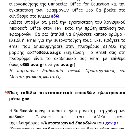
ενεργοποίησης της υπηρεσίας Office for Education και την
εγκατάσταση των εφαρμογών Office 365 θα βρείτε στο
σύνδεσμο στο ΚΛΕΙΔΙ
εδώ
.
Λάβετε υπ'όψιν οτι μετά την εγκατάσταση του λογισμικού
Microsoft Office στον Η/Υ, κατα την πρώτη εκτέλεση των
εφαρμογών, θα σας ζητηθεί να δηλώσετε κάποιο αριθμό -
κλειδί ή email για την ενεργοποίηση τους. Εκεί εισάγετε το
email
που δημιουργήσατε στην πλατφόρμα ΔΗΛΟΣ
της
μορφής xxx@
o365.uoa.gr
. (Σημείωση: To email σας στη
πλατφόρμα είναι το ακαδημαϊκό σας email με επίθεμα
όμως
o365.uoa.gr
αντί για
uoa.gr
)
Η παραπάνω διαδικασία αφορά Προπτυχιακούς και
Μεταπτυχιακούς φοιτητές.
Πως εκδίδω πιστοποιητικό σπουδών ηλεκτρονικά
μέσω gov
Η διαδικασία πραγματοποιείται ηλεκτρονικά, με τη χρήση των
κωδικών Taxisnet και του ΑΜΚΑ μέσω
της πλατφόρμας
«Πιστοποιητικά Σπουδών»
του
gov.gr
.
Πληροφορίες για τα βήματα μπορείτε να βρείτε μέσα απο την