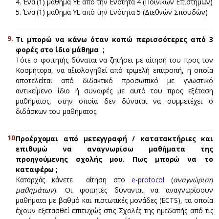
4. Ένα (1) μάθημα ΥΕ από την Ενότητα 4 (Ποινικών Επιστημών)
5. Ένα (1) μάθημα ΥΕ από την Ενότητα 5 (Διεθνών Σπουδών)
Τι μπορώ να κάνω όταν κοπώ περισσότερες από 3
φορές στο ίδιο μάθημα
;
Tότε ο φοιτητής δύναται να ζητήσει με αίτησή του προς τον
Κοσμήτορα, να αξιολογηθεί από τριμελή επιτροπή, η οποία
αποτελείται από διδακτικό προσωπικό με γνωστικό
αντικείμενο ίδιο ή συναφές με αυτό του προς εξέταση
μαθήματος, στην οποία δεν δύναται να συμμετέχει ο
διδάσκων του μαθήματος.
Προέρχομαι από μετεγγραφή / κατατακτήριες και
επιθυμώ να αναγνωρίσω μαθήματα της
προηγούμενης σχολής μου. Πως μπορώ να το
καταφέρω ;
Kαταρχάς κάνετε αίτηση στο
e-protocol
(
αναγνώριση
μαθημάτων
). Οι φοιτητές δύνανται να αναγνωρίσουν
μαθήματα με βαθμό και πιστωτικές μονάδες (ECTS), τα οποία
έχουν εξετασθεί επιτυχώς στις Σχολές της ημεδαπής από τις