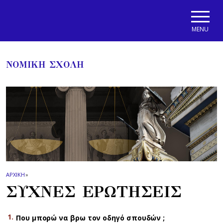
Skip to main navigation
Skip to main content
Skip to page footer
MENU
ΝΟΜΙΚΗ ΣΧΟΛΗ
ΑΡΧΙΚΗ
»
ΣΥΧΝΕΣ ΕΡΩΤΗΣΕΙΣ
Που μπορώ να βρω τον οδηγό σπουδών ;