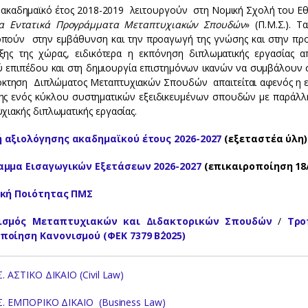
 ακαδημαϊκό έτος 2018-2019 λειτουργούν στη Νομική Σχολή του Ε
α Εντατικά Προγράμματα Μεταπτυχιακών Σπουδών
» (Π.Μ.Σ.). 
πούν στην εμβάθυνση και την προαγωγή της γνώσης και στην προ
ξης της χώρας, ειδικότερα η εκπόνηση διπλωματικής εργασίας 
 επιπέδου και στη δημιουργία επιστημόνων ικανών να συμβάλουν στ
όκτηση Διπλώματος Μεταπτυχιακών Σπουδών απαιτείται αφενός η 
ης ενός κύκλου συστηματικών εξειδικευμένων σπουδών με παράλλ
χιακής διπλωματικής εργασίας.
 αξιολόγησης ακαδημαϊκού έτους 2026-2027
(εξεταστέα ύλη)
αμμα Εισαγωγικών Εξετάσεων 2026-2027
(επικαιροποίηση 18/
ική Ποιότητας ΠΜΣ
ισμός Μεταπτυχιακών και Διδακτορικών Σπουδών
/
Τρο
οίηση Κανονισμού (ΦΕΚ 7379 Β΄2025)
Σ. ΑΣΤΙΚΟ ΔΙΚΑΙΟ (Civil Law)
Σ. ΕΜΠΟΡΙΚΟ ΔΙΚΑΙΟ (Business Law)