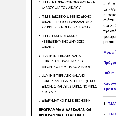
Π.Μ.Σ. ΙΣΤΟΡΙΑ ΚΟΙΝΩΝΙΟΛΟΓΙΑ ΚΑΙ
Από το
ΦΙΛΟΣΟΦΙΑ ΤΟΥ ΔΙΚΑΙΟΥ
τα «
Νέ
αποσκο
Π.Μ.Σ. ΙΔΙΩΤΙΚΟ ΔΙΕΘΝΕΣ ΔΙΚΑΙΟ,
ανάπτυ
ΔΙΚΑΙΟ ΔΙΕΘΝΩΝ ΣΥΝΑΛΛΑΓΩΝ &
υψηλού
ΣΥΓΚΡΙΤΙΚΕΣ ΝΟΜΙΚΕΣ ΣΠΟΥΔΕΣ
την απ
Π.Μ.Σ. ΕΛΛΗΝΟΓΑΛΛΙΚΟ
φοίτησ
«ΕΞΕΙΔΙΚΕΥΜΕΝΟ ΔΗΜΟΣΙΟ
μεταπτυ
ΔΙΚΑΙΟ»
Μορφή
LL.M IN INTERNATIONAL &
EUROPEAN LAW (Π.Μ.Σ. ΣΤΟ
Πρόγρ
ΔΙΕΘΝΕΣ & ΕΥΡΩΠΑΪΚΟ ΔΙΚΑΙΟ)
Πολιτ
LL.M IN INTERNATIONAL AND
EUROPEAN LEGAL STUDIES - (Π.Μ.Σ
Κανον
ΔΙΕΘΝΕΙΣ ΚΑΙ ΕΥΡΩΠΑΪΚΕΣ ΝΟΜΙΚΕΣ
Τροποπ
ΣΠΟΥΔΕΣ)
ΔΙΙΔΡΥΜΑΤΙΚΟ Π.Μ.Σ. ΒΙΟΗΘΙΚΗ
1.
Π.Μ.
ΠΡΟΓΡΑΜΜΑ ΔΙΔΑΣΚΑΛΙΑΣ ΚΑΙ
2.
Π.Μ.
ΠΡΟΓΡΑΜΜΑ ΕΞΕΤΑΣΤΙΚΗΣ