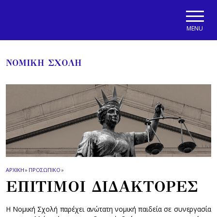
Skip to main navigation
Skip to main content
Skip to page footer
MENU
ΝΟΜΙΚΗ ΣΧΟΛΗ
ΑΡΧΙΚΗ
»
ΠΡΟΣΩΠΙΚΟ
»
ΕΠΙΤΙΜΟΙ ΔΙΔΑΚΤΟΡΕΣ
Η Νομική Σχολή παρέχει ανώτατη νομική παιδεία σε συνεργασία