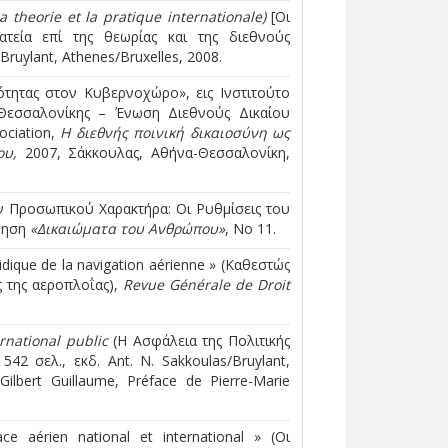
la
theorie
et
la
pratique
internationale
)
[Οι
τεία επί της θεωρίας και της διεθνούς
 Bruylant, Athenes/Bruxelles, 2008.
ότητας στον Κυβερνοχώρο», εις Ινστιτούτο
Θεσσαλονίκης – Ένωση Διεθνούς Δικαίου
ociation,
Η διεθνής ποινική δικαιοσύνη ως
ου,
2007, Σάκκουλας, Αθήνα-Θεσσαλονίκη,
ν Προσωπικού Χαρακτήρα: Οι Ρυθμίσεις του
ρηση
«Δικαιώματα του Ανθρώπου»
, Νο 11.
idique de la navigation aérienne » (Καθεστώς
 της αεροπλοΐας),
Revue Générale de Droit
ternational public
(H Ασφάλεια της Πολιτικής
42 σελ., εκδ. Ant. Ν. Sakkoulas/Bruylant,
Gilbert Guillaume, Préface de Pierre-Marie
pace aérien national et international » (Οι