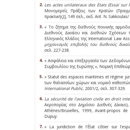
Les
actes
unilateraux
des
Etats
(
Essai
sur
Μονομερείς Πράξεις των Κρατών (Πραγμα
πρακτικής)], 149 σελ., εκδ. Ant. N. Sakkoulas/
« Το ζήτημα της διεθνούς ποινικής αρμοδι
Διεθνούς Δικαίου και Διεθνών Σχέσεων 
Ελληνικός Κλάδος της International Law Ass
μηχανισμός επιβολής του διεθνούς δικαί
σελ. 227-238.
« Ασφάλεια και επεξεργασία των Δεδομένω
Συμβουλίου της Ευρώπης », Νομική Επιθεώ
« Statut des espaces maritimes et régime jur
των θαλασσίων χώρων και νομικό καθεστώς
International Public,
2001/2, σελ. 307-329.
La sécurité de l'aviation civile en droit in
Αεροπορίας στο Δημόσιο Διεθνές Δίκαιο), 5
Athènes/Bruxelles, 1999, Avant-propos de 
Dupuy.
« La juridiction de l'État côtier sur l'es