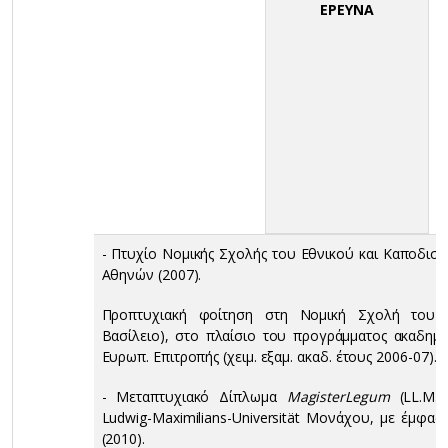
ΕΡΕΥΝΑ
- Πτυχίο Νομικής Σχολής του Εθνικού και Καποδισ
Αθηνών (2007).
Προπτυχιακή φοίτηση στη Νομική Σχολή του Π
Βασίλειο), στο πλαίσιο του προγράμματος ακαδημαϊ
Ευρωπ. Επιτροπής (χειμ. εξαμ. ακαδ. έτους 2006-07).
- Μεταπτυχιακό Δίπλωμα
Magister
Legum
(LL.M.)
Ludwig-Maximilians-Universität Μονάχου, με έμφα
(2010).