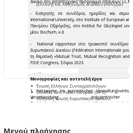
Δίκαιο στο μεταπτυχιακό πρόγραμμα σπουδών LL.M. (
(ΕλλΔνη) και
Αθλητισμός & Δίκαιο
(ΑθληΔικ)·
- Εισηγητής σε συνέδρια, ημερίδες και σεμινάρ
International University, στο Institute of European a
Παν/μίου Οξφόρδης, στο Institut für Glückspiel und
μίου Bochum, κ.ά.
- National rapporteur στο τριακοστό συνέδριο 
Ευρωπαϊκού Δικαίου (Fédération Internationale pour 
τη θεματική «Mutual Trust, Mutual Recognition and 
FIDE Congress, Σόφια 2023.
- Μέλος των επιστημονικών ενώσεων:
Μονογραφίες και αυτοτελή έργα
Ένωση Ελλήνων Συνταγματολόγων·
1. Netzwerke im europäischen Verwaltungsverbund
Societas Iuris Publici Europaei (SIPE)·
Verantwortung polyzentrische
Ελληνική Ένωση Ευρωπαϊκού Δικαίου.
Strukturen, δημοσ. στη σειρά «Verfassungsentwick
10, εκδ. Mohr Siebeck, Tübingen 2016, σελ. ΧΧ, 1-29
Mohr Siebeck, Tübingen 2024.
Βιβλιοκρισίες: -
L. Hering
, σε: Der Staat 2019, σελ. 30
Μενού πλοήγησης