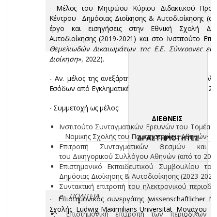
- Μέλος του Μητρώου Κύριου Διδακτικού Προσ
Κέντρου Δημόσιας Διοίκησης & Αυτοδιοίκησης (από
έργο και εισηγήσεις στην Εθνική Σχολή Δη
Αυτοδιοίκησης (2019-2021) και στο Ινστιτούτο Επι
Θεμελιωδών Δικαιωμάτων της Ε.Ε. Σύγχρονες εφ
Διοίκηση
», 2022).
- Αν. μέλος της ανεξάρτητης αρχής «Αρχή Καταπολ
Εσόδων από Εγκληματικές Δραστηριότητες» (2025-20
- Συμμετοχή ως μέλος:
ΔΙΕΘΝΕΙΣ
Ινστιτούτο Συνταγματικών Ερευνών του Τομέα 
Νομικής Σχολής του Πανεπιστημίου Αθηνών·
ΔΡΑΣΤΗΡΙΟΤΗΤΕΣ
Επιτροπή Συνταγματικών Θεσμών και
του Δικηγορικού Συλλόγου Αθηνών (από το 2026
Επιστημονικό Εκπαιδευτικού Συμβουλίου τ
Δημόσιας Διοίκησης & Αυτοδιοίκησης (2023-2026)
Συντακτική επιτροπή του ηλεκτρονικού περιοδι
e
-
ΠΟΛΙΤΕΙΑ
·
- Επιστημονικός συνεργάτης (wissenschaftlicher Mit
Σχολής Ludwig-Maximilians-Universität Μονάχου 
Επιστημονική επιτροπή των περιοδικών