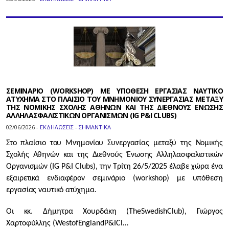
ΣΕΜΙΝΑΡΙΟ (WORKSHOP) ΜΕ ΥΠΟΘΕΣΗ ΕΡΓΑΣΙΑΣ ΝΑΥΤΙΚΟ
ΑΤΥΧΗΜΑ ΣΤΟ ΠΛΑΙΣΙΟ ΤΟΥ ΜΝΗΜΟΝΙΟΥ ΣΥΝΕΡΓΑΣΙΑΣ ΜΕΤΑΞΥ
ΤΗΣ ΝΟΜΙΚΗΣ ΣΧΟΛΗΣ ΑΘΗΝΩΝ ΚΑΙ ΤΗΣ ΔΙΕΘΝΟΥΣ ΕΝΩΣΗΣ
ΑΛΛΗΛΑΣΦΑΛΙΣΤΙΚΩΝ ΟΡΓΑΝΙΣΜΩΝ (IG P&I CLUBS)
02/06/2026 -
ΕΚΔΗΛΩΣΕΙΣ - ΣΗΜΑΝΤΙΚΑ
Στο πλαίσιο του Μνημονίου Συνεργασίας μεταξύ της Νομικής
Σχολής Αθηνών και της Διεθνούς Ένωσης Αλληλασφαλιστικών
Οργανισμών (IG P&I Clubs), την Τρίτη 26/5/2025 έλαβε χώρα ένα
εξαιρετικά ενδιαφέρον σεμινάριο (
workshop
) με υπόθεση
εργασίας ναυτικό ατύχημα.
Οι κκ. Δήμητρα Χουρδάκη (
The
Swedish
Club
), Γιώργος
Χαρτοφύλλης (
West
of
England
P
&
I
Cl…