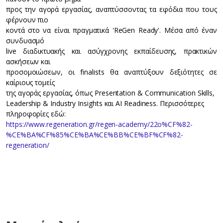
προς την αγορά εργασίας, αναπτύσσοντας τα εφόδια που τους
φέρνουν πιο
κοντά στο να είναι πραγματικά 'ReGen Ready'. Μέσα από έναν
συνδυασμό
live διαδικτυακής και ασύγχρονης εκπαίδευσης, πρακτικών
ασκήσεων και
προσομοιώσεων, οι finalists θα αναπτύξουν δεξιότητες σε
καίριους τομείς
της αγοράς εργασίας, όπως Presentation & Communication Skills,
Leadership & Industry Insights και AI Readiness. Περισσότερες
πληροφορίες εδώ:
https://www.regeneration.gr/regen-academy/22o%CF%82-
%CE%BA%CF%85%CE%BA%CE%BB%CE%BF%CF%82-
regeneration/