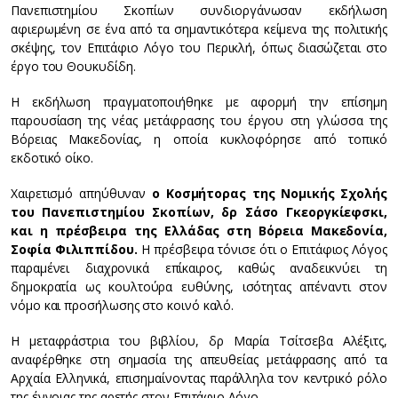
Πανεπιστημίου Σκοπίων συνδιοργάνωσαν εκδήλωση
αφιερωμένη σε ένα από τα σημαντικότερα κείμενα της πολιτικής
σκέψης, τον Επιτάφιο Λόγο του Περικλή, όπως διασώζεται στο
έργο του Θουκυδίδη.
Η εκδήλωση πραγματοποιήθηκε με αφορμή την επίσημη
παρουσίαση της νέας μετάφρασης του έργου στη γλώσσα της
Βόρειας Μακεδονίας, η οποία κυκλοφόρησε από τοπικό
εκδοτικό οίκο.
Χαιρετισμό απηύθυναν
ο Κοσμήτορας της Νομικής Σχολής
του Πανεπιστημίου Σκοπίων, δρ Σάσο Γκεοργκίεφσκι,
και η πρέσβειρα της Ελλάδας στη Βόρεια Μακεδονία,
Σοφία Φιλιππίδου.
Η πρέσβειρα τόνισε ότι ο Επιτάφιος Λόγος
παραμένει διαχρονικά επίκαιρος, καθώς αναδεικνύει τη
δημοκρατία ως κουλτούρα ευθύνης, ισότητας απέναντι στον
νόμο και προσήλωσης στο κοινό καλό.
Η μεταφράστρια του βιβλίου, δρ Μαρία Τσίτσεβα Αλέξιτς,
αναφέρθηκε στη σημασία της απευθείας μετάφρασης από τα
Αρχαία Ελληνικά, επισημαίνοντας παράλληλα τον κεντρικό ρόλο
της έννοιας της αρετής στον Επιτάφιο Λόγο.