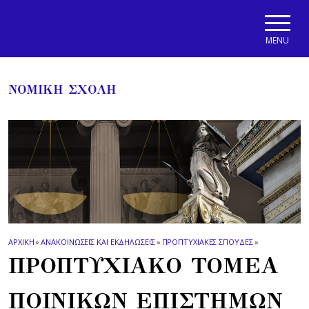
Skip to main navigation
Skip to main content
Skip to page footer
MENU
ΝΟΜΙΚΗ ΣΧΟΛΗ
ΑΡΧΙΚΗ
»
ΑΝΑΚΟΙΝΩΣΕΙΣ ΚΑΙ ΕΚΔΗΛΩΣΕΙΣ
»
ΠΡΟΠΤΥΧΙΑΚΕΣ ΣΠΟΥΔΕΣ
»
ΠΡΟΠΤΥΧΙΑΚΟ ΤΟΜΕΑ
ΠΟΙΝΙΚΩΝ ΕΠΙΣΤΗΜΩΝ