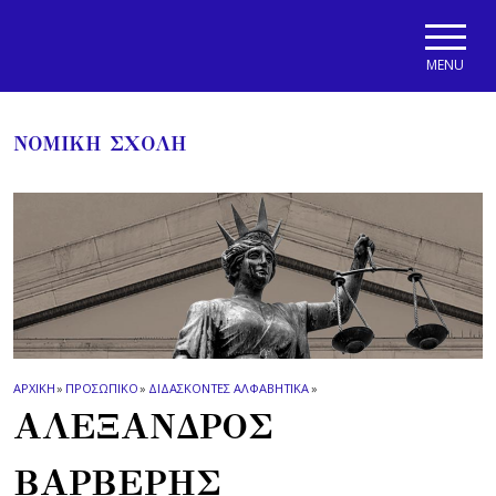
Skip to main navigation
Skip to main content
Skip to page footer
MENU
ΝΟΜΙΚΗ ΣΧΟΛΗ
ΑΡΧΙΚΗ
»
ΠΡΟΣΩΠΙΚΟ
»
ΔΙΔΑΣΚΟΝΤΕΣ ΑΛΦΑΒΗΤΙΚΑ
»
ΑΛΕΞΑΝΔΡΟΣ
ΒΑΡΒΕΡΗΣ