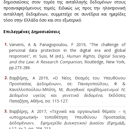
δημοσιεύσεις στον τομέα της ανταλλαγής δεδομένων στους
προαναφερόμενους τομείς. Ειδικώς ως προς την ηλεκτρονική
ανταλλαγή δεδομένων, συμμετείχε σε συνέδρια και ημερίδες
τόσο στην Ελλάδα όσο και στο εξωτερικό.
Επιλεγμένες Δημοσιεύσεις
Varveris, A & Panagopoulou, F 2019, “The challenge of
personal data protection in the digital era and global
responses”, in: Susi, Μ (ed.),
Human Rights, Digital Society
and the Law: A Research Companion
, Routledge, New York,
pp.273-286.
Βαρβέρης, Α 2019, «Ο Νέος Θεσμός του Υπευθύνου
Προστασίας Δεδομένων», σε: Παναγοπούλου, Φ &
Κανελλοπούλου-Μπότη, Μ,
Βιοηθικοί προβληματισμοί
IV
,
Δεδομένα υγείας και γενετικά δεδομένα,
Εκδόσεις
Παπαζήση, Αθήνα, σσ. 115-127.
Βαρβέρης, Α 2017, «Τεχνικά και οργανωτικά θέματα – η
«υποχρεωτική» τοποθέτηση Υπευθύνου Προστασίας
Δεδομένων»,
Εφημερίδα Διοικητικού Δικαίου (ΕφημΔΔ
),
τ.12, τχ.2, σσ. 206-213.