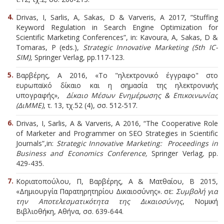
Drivas, I, Sarlis, A, Sakas, D & Varveris, A 2017, ”Stuffing
Keyword Regulation in Search Engine Optimization for
Scientific Marketing Conferences”, in: Kavoura, A, Sakas, D &
Tomaras, P (eds.),
Strategic Innovative Marketing (5th IC-
SIM),
Springer Verlag, pp.117-123.
Βαρβέρης, Α 2016, «Το "ηλεκτρονικό έγγραφο" στο
ευρωπαϊκό δίκαιο και η σημασία της ηλεκτρονικής
υπογραφής»,
Δίκαιο Μέσων Ενημέρωσης & Επικοινωνίας
(ΔιΜΜΕ)
, τ. 13, τχ.52 (4), σσ. 512-517.
Drivas, I, Sarlis, A & Varveris, A 2016, “The Cooperative Role
of Marketer and Programmer on SEO Strategies in Scientific
Journals”,
in:
Strategic Innovative Marketing: Proceedings in
Business and Economics Conference,
Springer Verlag
,
pp.
429-435.
Κοριατοπούλου, Π, Βαρβέρης, Α & Ματθαίου, Β 2015,
«Δημιουργία Παρατηρητηρίου Δικαιοσύνης». σε:
Συμβολή για
την Αποτελεσματικότητα της Δικαιοσύνης
, Νομική
Βιβλιοθήκη, Αθήνα, σσ. 639-644.