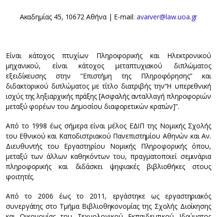
Ακαδημίας 45, 10672 Αθήνα | E-mail:
avarver@law.uoa.gr
Είναι κάτοχος πτυχίων Πληροφορικής και Ηλεκτρονικού
μηχανικού, είναι κάτοχος μεταπτυχιακού διπλώματος
εξειδίκευσης στην “Επιστήμη της Πληροφόρησης” και
διδακτορικού διπλώματος με τίτλο διατριβής την
“Η υπερεθνική
ισχύς της ληξιαρχικής πράξης [Ασφαλής ανταλλαγή πληροφοριών
μεταξύ φορέων του Δημοσίου διαφορετικών κρατών]”.
Από το 1998 έως σήμερα είναι μέλος ΕΔΙΠ της Νομικής Σχολής
του Εθνικού και Καποδιστριακού Πανεπιστημίου Αθηνών και Αν.
Διευθυντής του Εργαστηρίου Νομικής Πληροφορικής όπου,
μεταξύ των άλλων καθηκόντων του, πραγματοποιεί σεμινάρια
πληροφορικής και διδάσκει ψηφιακές βιβλιοθήκες στους
φοιτητές.
Από το 2006 έως το 2011, εργάστηκε ως εργαστηριακός
συνεργάτης στο Τμήμα Βιβλιοθηκονομίας της Σχολής Διοίκησης
και Οικονομίας του Τεχνολογικού Εκπαιδευτικού Ιδρύματος